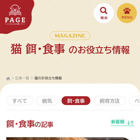
MAGAZINE
猫 餌・食事
のお役立ち情報
>
記事一覧
>
猫のお役立ち情報
すべて
病気
餌・食事
飼育方法
ペ
餌・食事
新着順
の記事