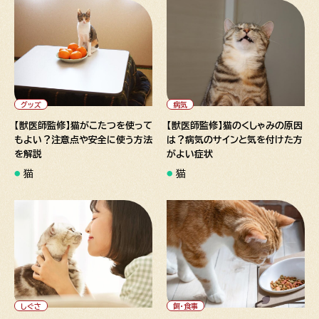
" alt="【獣医師監修】猫がこた
" alt="【獣医師監修】猫のくし
つを使ってもよい？注意点や安
ゃみの原因は？病気のサインと
全に使う方法を解説">
気を付けた方がよい症状">
グッズ
病気
【獣医師監修】猫がこたつを使って
【獣医師監修】猫のくしゃみの原因
もよい？注意点や安全に使う方法
は？病気のサインと気を付けた方
を解説
がよい症状
猫
猫
" alt="【専門家監修】猫の鳴き
" alt="【獣医師監修】猫のご飯
声で気持ちを知ろう！鳴き続け
の選び方とあげ方｜回数・量・
る時の対策も紹介">
NG食材まで徹底解説">
しぐさ
餌・食事