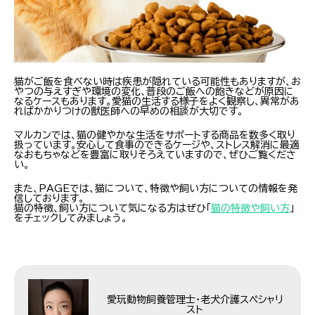
猫がご飯を食べない時は疾患が隠れている可能性もありますが、お
やつの与えすぎや環境の変化、普段のご飯への飽きなどが原因に
なるケースもあります。愛猫の生活する様子をよく観察し、異常があ
ればかかりつけの獣医師への早めの相談が大切です。
マルカンでは、猫の健やかな生活をサポートする商品を数多く取り
扱っています。安心して食事のできるケージや、ストレス解消に最適
なおもちゃなどを豊富に取りそろえていますので、ぜひご覧くださ
い。
また、PAGEでは、猫について、特徴や飼い方についての情報を発
信しております。
猫の特徴、飼い方について気になる方はぜひ「
猫の特徴や飼い方
」
をチェックしてみましょう。
愛玩動物飼養管理士・老犬介護スペシャリ
スト