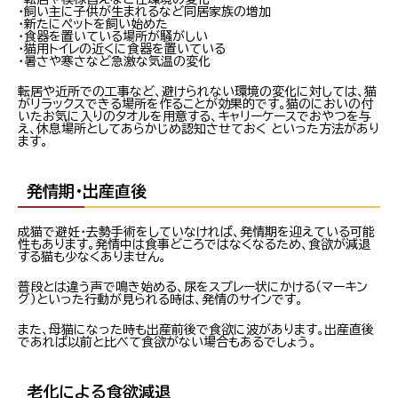
・飼い主に子供が生まれるなど同居家族の増加
・新たにペットを飼い始めた
・食器を置いている場所が騒がしい
・猫用トイレの近くに食器を置いている
・暑さや寒さなど急激な気温の変化
転居や近所での工事など、避けられない環境の変化に対しては、猫
がリラックスできる場所を作ることが効果的です。猫のにおいの付
いたお気に入りのタオルを用意する、キャリーケースでおやつを与
え、休息場所としてあらかじめ認知させておく といった方法があり
ます。
発情期・出産直後
成猫で避妊・去勢手術をしていなければ、発情期を迎えている可能
性もあります。発情中は食事どころではなくなるため、食欲が減退
する猫も少なくありません。
普段とは違う声で鳴き始める、尿をスプレー状にかける（マーキン
グ）といった行動が見られる時は、発情のサインです。
また、母猫になった時も出産前後で食欲に波があります。出産直後
であれば以前と比べて食欲がない場合もあるでしょう。
老化による食欲減退