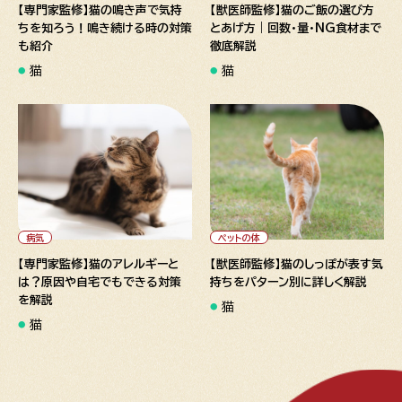
【専門家監修】猫の鳴き声で気持
【獣医師監修】猫のご飯の選び方
ちを知ろう！鳴き続ける時の対策
とあげ方｜回数・量・NG食材まで
も紹介
徹底解説
猫
猫
" alt="【専門家監修】猫のアレ
" alt="【獣医師監修】猫のしっ
ルギーとは？原因や自宅でもで
ぽが表す気持ちをパターン別に
きる対策を解説">
詳しく解説">
病気
ペットの体
【専門家監修】猫のアレルギーと
【獣医師監修】猫のしっぽが表す気
は？原因や自宅でもできる対策
持ちをパターン別に詳しく解説
を解説
猫
猫