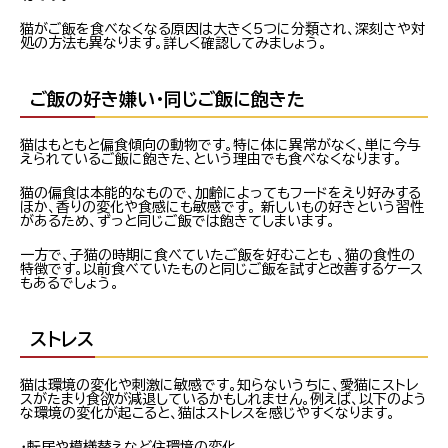
猫がご飯を食べなくなる原因は大きく5つに分類され、深刻さや対
処の方法も異なります。詳しく確認してみましょう。
ご飯の好き嫌い・同じご飯に飽きた
猫はもともと偏食傾向の動物です。特に体に異常がなく、単に今与
えられているご飯に飽きた、という理由でも食べなくなります。
猫の偏食は本能的なもので、加齢によってもフードをえり好みする
ほか、香りの変化や食感にも敏感です。 新しいもの好きという習性
があるため、ずっと同じご飯では飽きてしまいます。
一方で、子猫の時期に食べていたご飯を好むことも 、猫の食性の
特徴です。以前食べていたものと同じご飯を試すと改善するケース
もあるでしょう。
ストレス
猫は環境の変化や刺激に敏感です。知らないうちに、愛猫にストレ
スがたまり食欲が減退しているかもしれません。例えば、以下のよう
な環境の変化が起こると、猫はストレスを感じやすくなります。
・転居や模様替えなど住環境の変化