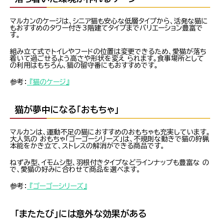
マルカンのケージは、シニア猫も安心な低層タイプから、活発な猫に
もおすすめのタワー付き3階建てタイプまでバリエーション豊富で
す。
組み立て式でトイレやフードの位置は変更できるため、愛猫が落ち
着いて過ごせるよう高さや形状を変え られます。食事場所として
の利用はもちろん、猫の留守番にもおすすめです。
参考：
『猫のケージ』
猫が夢中になる「おもちゃ」
マルカンは、運動不足の猫におすすめのおもちゃも充実しています。
大人気の おもちゃ「ゴーゴーシリーズ」は、不規則な動きで猫の狩猟
本能をかき立て、ストレスの解消ができる商品です。
ねずみ型、イモムシ型、羽根付きタイプなどラインナップも豊富な の
で、愛猫の好みに合わせて商品を選べます。
参考：
『ゴーゴーシリーズ』
「またたび」には意外な効果がある