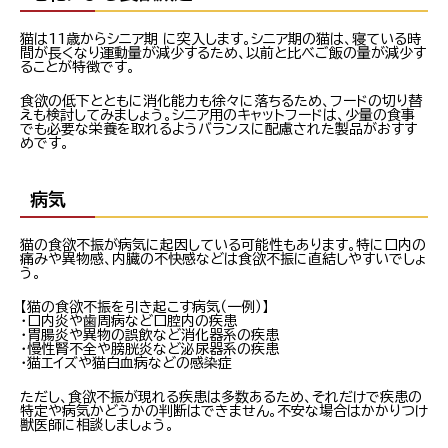
猫は11歳からシニア期 に突入します。シニア期の猫は、寝ている時
間が長くなり運動量が減少するため、以前と比べご飯の量が減少す
ることが特徴です。
食欲の低下とともに消化能力も徐々に落ちるため、フードの切り替
えも検討してみましょう。シニア用のキャットフードは、少量の食事
でも必要な栄養を取れるようバランスに配慮された製品がおすす
めです。
病気
猫の食欲不振が病気に起因している可能性もあります。特に口内の
痛みや異物感、内臓の不快感などは食欲不振に直結しやすいでしょ
う。
【猫の食欲不振を引き起こす病気（一例）】
・口内炎や歯周病など口腔内の疾患
・胃腸炎や異物の誤飲など消化器系の疾患
・慢性腎不全や膀胱炎など泌尿器系の疾患
・猫エイズや猫白血病などの感染症
ただし、食欲不振が現れる疾患は多数あるため、それだけで疾患の
特定や病気かどうかの判断はできません。不安な場合はかかりつけ
獣医師に相談しましょう。