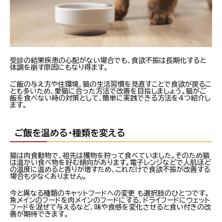
受診の結果疾患の心配がない場合でも、食欲不振は長期化すると
体調を崩す原因にもなり得ます。
ご飯の与え方や住環境、猫の生活習慣を見直すことで食欲が戻るこ
とも多いため、愛猫に合った方法で改善を目指しましょう。猫がご
飯を食べない時の対策として、簡単に実践できる方法を4つ紹介し
ます。
ご飯を温める・種類を変える
猫は肉食動物で、祖先は獲物を狩って食べていました。そのため猫
は温かい食べ物を好む傾向があります。電子レンジなどで人肌ほど
の温度に温めると香りが増すため、これだけで食欲不振が改善する
場合も少なくありません。
今と異なる種類のキャットフードへの変更 も選択肢のひとつです。
魚メインのフードを肉メインのフードにする、ドライフードにウェット
フードを混ぜて与えるなど、味や食感を変化させると食い付きの改
善が期待できます。