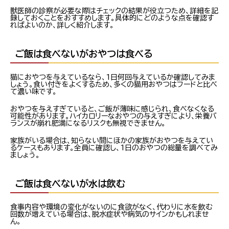
獣医師の診察が必要な際はチェックの結果が役立つため、詳細を記
録しておくことをおすすめします。具体的にどのような点を確認す
ればよいのか、詳しく紹介します。
ご飯は食べないがおやつは食べる
猫におやつを与えているなら、1日何回与えているか確認してみま
しょう。食い付きをよくするため、多くの猫用おやつはフードと比べ
て濃い味です。
おやつを与えすぎていると、ご飯が薄味に感じられ、食べなくなる
可能性があります。ハイカロリーなおやつの与えすぎにより、栄養バ
ランスが崩れ肥満になるリスクも無視できません。
家族がいる場合は、知らない間にほかの家族がおやつを与えてい
るケースもあります。全員に確認し、1日のおやつの総量を調べてみ
ましょう。
ご飯は食べないが水は飲む
食事内容や環境の変化がないのに食欲がなく、代わりに水を飲む
回数が増えている場合は、脱水症状や病気のサインかもしれませ
ん。