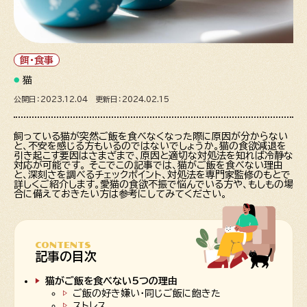
餌・食事
猫
公開日：2023.12.04 更新日：2024.02.15
飼っている猫が突然ご飯を食べなくなった際に原因が分からない
と、不安を感じる方もいるのではないでしょうか。猫の食欲減退を
引き起こす要因はさまざまで、原因と適切な対処法を知れば冷静な
対応が可能です。 そこでこの記事では、猫がご飯を食べない理由
と、深刻さを調べるチェックポイント、対処法を専門家監修のもとで
詳しくご紹介します。愛猫の食欲不振で悩んでいる方や、もしもの場
合に備えておきたい方は参考にしてみてください。
CONTENTS
記事の目次
猫がご飯を食べない5つの理由
ご飯の好き嫌い・同じご飯に飽きた
ストレス