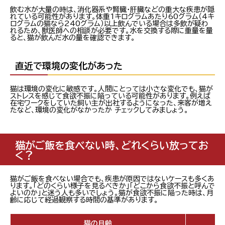
飲む水が大量の時は、消化器系や腎臓・肝臓などの重大な疾患が隠
れている可能性があります。体重1キログラムあたり60グラム（4キ
ログラムの猫なら240グラム）以上飲んでいる場合は多飲が疑わ
れるため、獣医師への相談が必要です。水を交換する際に重量を量
ると、猫が飲んだ水の量を確認できます。
直近で環境の変化があった
猫は環境の変化に敏感です。人間にとっては小さな変化でも、猫が
ストレスを感じて食欲不振に陥っている可能性があります。例えば
在宅ワークをしていた飼い主が出社するようになった、来客が増え
たなど、環境の変化がなかったか チェックしてみましょう。
猫がご飯を食べない時、どれくらい放ってお
く？
猫がご飯を食べない場合でも、疾患が原因ではないケースも多くあ
ります。「どのくらい様子を見るべきか」「どこから食欲不振と呼んで
よいのか」と迷う人も多いでしょう。猫が食欲不振に陥った時は、月
齢に応じて経過観察する時間の基準があります。
猫の月齢