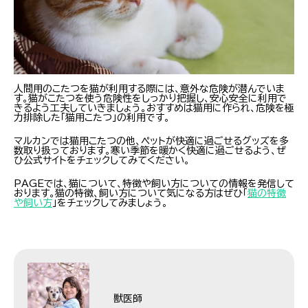
人間用のこたつを猫が利用する際には、意外な危険が潜んでいま
す。猫がこたつを使う危険性をしっかり把握し、安心安全に利用で
きるよう工夫していきましょう。おすすめは猫用に作られ、危険を極
力排除した「猫用こたつ」の利用です。
マルカンでは猫用こたつの他、ペットが快適に過ごせるグッズを多
数取り扱っております。寒い季節を暖かく快適に過ごせるよう、ぜ
ひ公式サイトをチェックしてみてください。
PAGEでは、猫について、特徴や飼い方についての情報を発信して
おります。猫の特徴、飼い方について気になる方はぜひ「
猫の特徴
や飼い方
」をチェックしてみましょう。
獣医師