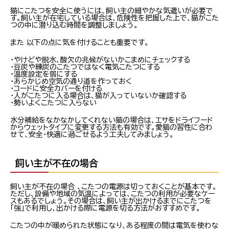
猫にこたつを安全に使うには、飼い主の細やかな気遣いが必要で
す。飼い主が在宅している場合は、危険性を把握した上で、猫がこた
つの中に潜り込む時間を調整しましょう。
また 以下の点に気を付けることも重要です。
・やけどや脱水、酸欠の兆候がないかこまめにチェックする
・豆炭や練炭のこたつではなく電気こたつにする
・温度設定を弱にする
・あらかじめ空気の通り道を作っておく
・コードに安全カバーを付ける
・人がこたつに入る場合は、猫が入っていないか確認する
・勢いよくこたつに入らない
水分補給をなかなかしてくれない猫の場合は、エサをドライフード
からウェットタイプに変更する方法も有効です。愛猫の習性に合わ
せて、安全・快適に過ごせるよう工夫してみましょう。
飼い主が不在の場合
飼い主が不在の場合 、こたつの電源は切っておくことが基本です。
ただし、設備や地域の気温によっては、こたつの利用が必要なケー
スもあるでしょう。その場合は、飼い主が出かけるまでにこたつを
「強」で利用し、出かける際に電源を切る方法がおすすめです。
こたつの中が暖められた状態になり、ある程度の間は電気を使わな