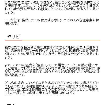
こたつの中は暖かいだけではなく、猫にとって理想的な条件がそろ
う場所です。しかし、いくら好きだからといって、こたつに全身を入
れてしまう姿を見ると、危険なことはないのか気になる方もいるで
しょう。
ここからは、猫がこたつを使用する際に知っておくべき注意点を解
説します。
やけど
猫がこたつを使用する際に注意すべきひとつ目の点は、「低温やけ
ど 」の危険性です。一般的なやけどと異なり、瞬間的な痛みや熱を
感じないため、気が付きにくいからこそ危険なやけどといえるでし
ょう。
また、こたつの温度を「強」にしていた場合、ヒーターの熱で軽いや
けどを負ってしまうことも考えられます。特に多頭飼いの場合は、ポ
ジション争いなどで暴れてしまうとやけどの危険性が上がるため注
意が必要です。
どちらの場合も、ひどくなると水ぶくれができたりや皮膚がただれ
てしまったりする可能性があります。こたつ内部でケンカが始まっ
てしまった、または長時間こたつに猫が潜りっぱなしといった場合
には、一度こたつの外に出すなど意識しましょう。