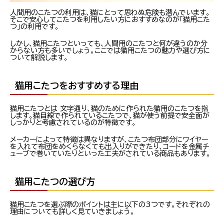
人間用のこたつの利用は、猫にとって思わぬ危険も潜んでいます。
そこで安心してこたつを利用したい方におすすめなのが「猫用こた
つ」の利用です。
しかし、猫用こたつといっても、人間用のこたつと何が違うのか分
からない方も多いでしょう。ここでは猫用こたつの魅力や選び方に
ついて解説します。
猫用こたつをおすすめする理由
猫用こたつとは 文字通り、猫のために作られた猫用のこたつを指
します。猫目線で作られているこたつで、猫が使う前提で安全面が
しっかりと考慮されているのが特徴です。
メーカーによって特徴は異なりますが、こたつ布団部分にワイヤー
を入れて布団をめくらなくても出入りができたり、コードを金属チ
ューブで巻いていたりといった工夫がされている商品もあります。
猫用こたつの選び方
猫用こたつを選ぶ際のポイントは主に以下の3つです。それぞれの
理由についても詳しく見ていきましょう。