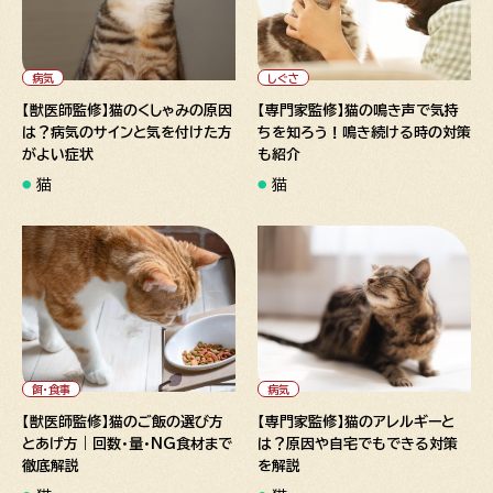
" alt="【獣医師監修】猫のくし
" alt="【専門家監修】猫の鳴き
ゃみの原因は？病気のサインと
声で気持ちを知ろう！鳴き続け
気を付けた方がよい症状">
る時の対策も紹介">
病気
しぐさ
【獣医師監修】猫のくしゃみの原因
【専門家監修】猫の鳴き声で気持
は？病気のサインと気を付けた方
ちを知ろう！鳴き続ける時の対策
がよい症状
も紹介
猫
猫
" alt="【獣医師監修】猫のご飯
" alt="【専門家監修】猫のアレ
の選び方とあげ方｜回数・量・
ルギーとは？原因や自宅でもで
NG食材まで徹底解説">
きる対策を解説">
餌・食事
病気
【獣医師監修】猫のご飯の選び方
【専門家監修】猫のアレルギーと
とあげ方｜回数・量・NG食材まで
は？原因や自宅でもできる対策
徹底解説
を解説