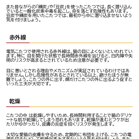
また昔ながらの「練炭」や「豆炭」を使ったこたつでは、長く潜り込ん
でいると一酸化炭素中毒を起こし、命を落とす危険性もあります。
豆炭や練炭を用いたこたつでは、最初から中に潜り込ませないよう
気を付けましょう。
赤外線
電気こたつで使用される赤外線は、猫の目によくないといわれてい
ます。特に 目を開けた状態で長時間赤外線を浴びると、白内障や失
明のリスクが高まるとされているため注意が必要です。
目に悪いとされる理由やメカニズムが実証されているわけではあ
りません。しかし危険性があるとされている以上、避けたほうが無
難でしょう。こたつの外に出す、顔だけこたつの外に出るよう促すと
いった工夫が大切です。
乾燥
こたつの中 は乾燥しやすいため、長時間利用することで猫のデリケ
ートな肌が乾燥してしまう恐れもあります。乾燥が進むとフケが出
たりかゆがったり、皮膚の炎症を招くリスクが発生します。
大切な愛猫の皮膚を守るため、定期的に布団を上げる、こたつの電