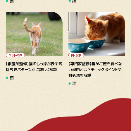
猫
猫
" alt="【獣医師監修】猫のしっ
" alt="【専門家監修】猫がご飯
ぽが表す気持ちをパターン別に
を食べない理由とは？チェック
詳しく解説">
ポイントや対処法も解説">
ペットの体
餌・食事
【獣医師監修】猫のしっぽが表す気
【専門家監修】猫がご飯を食べな
持ちをパターン別に詳しく解説
い理由とは？チェックポイントや
対処法も解説
猫
猫