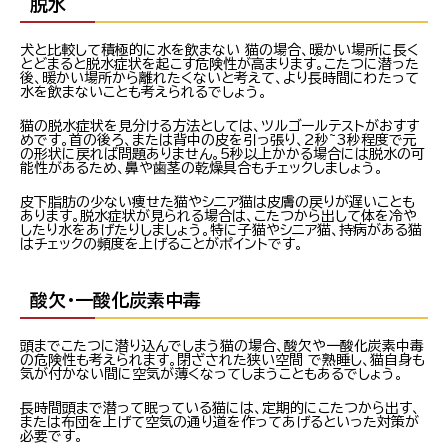
脱水
犬と比較して積極的に水を飲まない 猫の場合、暖かい場所に長く
とどまると脱水症状を起こす危険性が高まります。こたつに潜った
後、暖かい場所から離れたくないと考えて、より長時間にわたって
水を飲まないことも考えられるでしょう。
猫の脱水症状を見分ける方法としては、ツルゴールテストがおすす
めです。首の後ろ、または背中の皮を引っ張り、2秒~3秒程度で元
の形状に戻れば問題ありません。5秒以上かかる場合には脱水の可
能性があるため、鼻や歯茎の乾燥具合もチェックしましょう。
皮下脂肪の少ない痩せた猫やシニア猫は皮膚の戻りが遅いことも
あります。脱水症状が見られる場合は、こたつから出して体を冷や
したり水をあげたりしましょう。特に子猫やシニア猫、持病がある猫
はチェックの頻度を上げることがポイントです。
酸欠・一酸化炭素中毒
頭までこたつに潜り込んでしまう猫の場合、酸欠や一酸化炭素中毒
の危険性も考えられます。閉ざされた狭い空間 で熟睡し、猫自身も
気が付かない間に空気が薄くなってしまうこともあるでしょう。
長時間頭まで潜って眠っている猫には、定期的にこたつから出す、
または布団を上げて空気の通り道を作ってあげるといった対策が
必要です。