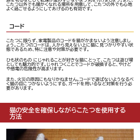
源を切るなどして乾燥が進みすぎないよう気を付けましょう。また、
こたつ以外でも暖かくなれる場所を用意して、こたつの外でも心地
よく過ごせるようにしてあげるのも有効です。
コード
こたつに限らず、家電製品のコードを猫がかまないよう注意しまし
ょう。こたつのコードは、人から見えない上に猫に見つかりやすい状
態であるため、特に注意や対策が必要です。
ひも状のもの にじゃれることが好きな猫にとって、こたつは遊び場
としても魅力的です。じゃれつくことでコードが破損すると、やけど
や感電の危険性が高まります。
また、火災の原因にもなりかねません。コードで遊ばないようなるべ
く猫の目につかないようにする、ガードを用いるなど対策を行う必
要があります。
猫の安全を確保しながらこたつを使用する
方法