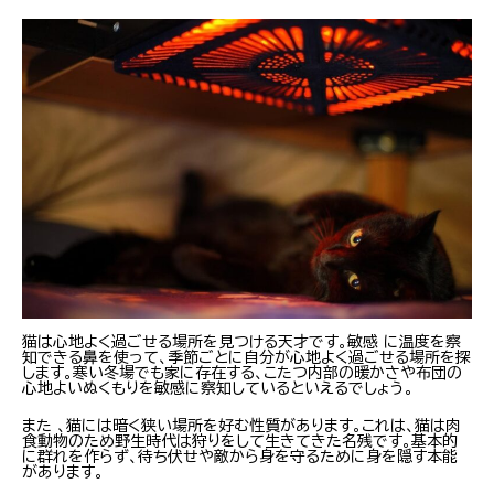
猫は心地よく過ごせる場所を見つける天才です。敏感 に温度を察
知できる鼻を使って、季節ごとに自分が心地よく過ごせる場所を探
します。寒い冬場でも家に存在する、こたつ内部の暖かさや布団の
心地よいぬくもりを敏感に察知しているといえるでしょう。
また 、猫には暗く狭い場所を好む性質があります。これは、猫は肉
食動物のため野生時代は狩りをして生きてきた名残です。基本的
に群れを作らず、待ち伏せや敵から身を守るために身を隠す本能
があります。