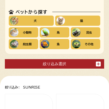
ペットから探す
犬
猫
小動物
鳥
昆虫
爬虫類
魚
その他
絞り込み選択
絞り込み： SUNRISE