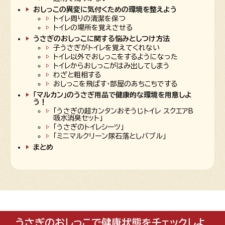
おしっこの異変に気付くための環境を整えよう
トイレ周りの清潔を保つ
トイレの場所を覚えさせる
うさぎのおしっこに関する悩みとしつけ方法
子うさぎがトイレを覚えてくれない
トイレ以外でおしっこをするようになった
トイレからおしっこがはみ出してしまう
わざと粗相する
おしっこを飛ばす・部屋のあちこちでする
「マルカン」のうさぎ用品で健康的な環境を用意しよ
う！
「うさぎの超カンタンおそうじトイレ スクエアB
吸水消臭セット」
「うさぎのトイレシーツ」
「ミニマルクリーン尿石落としバブル」
まとめ
うさぎのおしっこで健康状態をチェックしよ