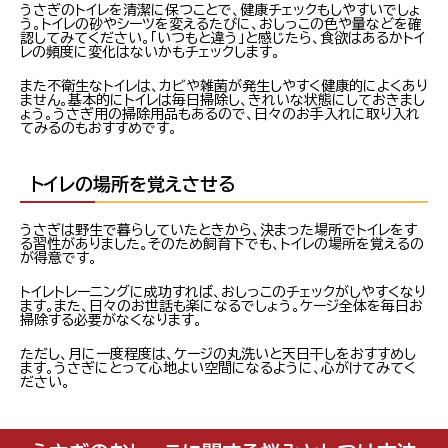
うさぎのトイレを清潔に保つことで、健康チェックもしやすいでしょ
う。トイレの砂やシーツを変えるたびに、おしっこの色や量などを確
認してみてください。「いつもと違う」と感じたら、食欲はあるかトイ
レの頻度に変化はないかもチェックします。
また不衛生なトイレは、カビや雑菌が発生しやすく健康的によくあり
ません。基本的にトイレは毎日掃除し、きれいな状態にしておきまし
ょう。うさぎ用の掃除用品もあるので、日々のお手入れに取り入れ
てみるのもおすすめです。
トイレの場所を覚えさせる
うさぎは野生で暮らしていたときから、決まった場所でトイレをす
る習性がありました。そのため飼育下でも、トイレの場所を覚えるの
が得意です。
トイレトレーニングに成功すれば、おしっこのチェックがしやすくなり
ます。また、日々のお世話も楽になるでしょう。ケージ全体を毎日お
掃除する必要がなくなります。
ただし、月に一度程度は、ケージの丸洗いと天日干しをおすすめし
ます。うさぎにとって心地よい空間になるように、心がけてみてく
ださい。