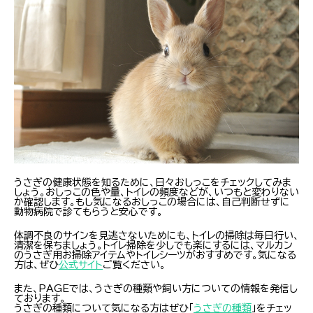
うさぎの健康状態を知るために、日々おしっこをチェックしてみま
しょう。おしっこの色や量、トイレの頻度などが、いつもと変わりない
か確認します。もし気になるおしっこの場合には、自己判断せずに
動物病院で診てもらうと安心です。
体調不良のサインを見逃さないためにも、トイレの掃除は毎日行い、
清潔を保ちましょう。トイレ掃除を少しでも楽にするには、マルカン
のうさぎ用お掃除アイテムやトイレシーツがおすすめです。気になる
方は、ぜひ
公式サイト
ご覧ください。
また、PAGEでは、うさぎの種類や飼い方についての情報を発信し
ております。
うさぎの種類について気になる方はぜひ「
うさぎの種類
」をチェッ