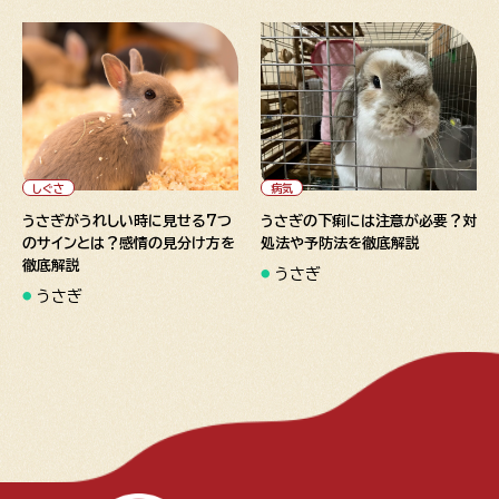
" alt="うさぎがうれしい時に
" alt="うさぎの下痢には注意
見せる7つのサインとは？感情
が必要？対処法や予防法を徹
の見分け方を徹底解説">
底解説">
しぐさ
病気
うさぎがうれしい時に見せる7つ
うさぎの下痢には注意が必要？対
のサインとは？感情の見分け方を
処法や予防法を徹底解説
徹底解説
うさぎ
うさぎ