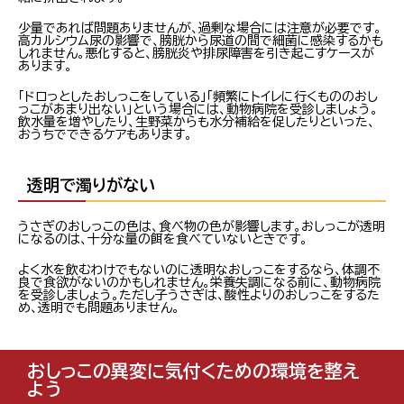
少量であれば問題ありませんが、過剰な場合には注意が必要です。
高カルシウム尿の影響で、膀胱から尿道の間で細菌に感染するかも
しれません。悪化すると、膀胱炎や排尿障害を引き起こすケースが
あります。
「ドロっとしたおしっこをしている」「頻繁にトイレに行くもののおし
っこがあまり出ない」という場合には、動物病院を受診しましょう。
飲水量を増やしたり、生野菜からも水分補給を促したりといった、
おうちでできるケアもあります。
透明で濁りがない
うさぎのおしっこの色は、食べ物の色が影響します。おしっこが透明
になるのは、十分な量の餌を食べていないときです。
よく水を飲むわけでもないのに透明なおしっこをするなら、体調不
良で食欲がないのかもしれません。栄養失調になる前に、動物病院
を受診しましょう。ただし子うさぎは、酸性よりのおしっこをするた
め、透明でも問題ありません。
おしっこの異変に気付くための環境を整え
よう