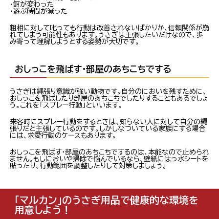
・餌が変わった
・遊ぶ時間が減った
粗相に対して叱っても行動は改善されないばかりか、信頼関係が崩
れてしまう可能性もあります。うさぎは主張したいだけなので、歩
み寄って理解しようとする姿勢が大切です。
おしっこを飛ばす・部屋のあちこちでする
うさぎは縄張り意識が強い動物です。自分のにおいを残すために、
おしっこを飛ばしたり部屋のあちこちでしたりすることもあるでしょ
う。これを「スプレー行動」といいます。
来客時にスプレー行動をするときは、知らない人に対して自分の縄
張りだと主張しているのです。しかしなついている家族にする場合
には、求愛行動のケースもあります。
おしっこを飛ばす・部屋のあちこちでするのは、本能なので止められ
ません。もしにおいや掃除で悩んでいるなら、壁紙にはっ水シートを
貼ったり、行動範囲を調整したりして対策しましょう。
「マルカン」のうさぎ用品で健康的な環境を
用意しよう！