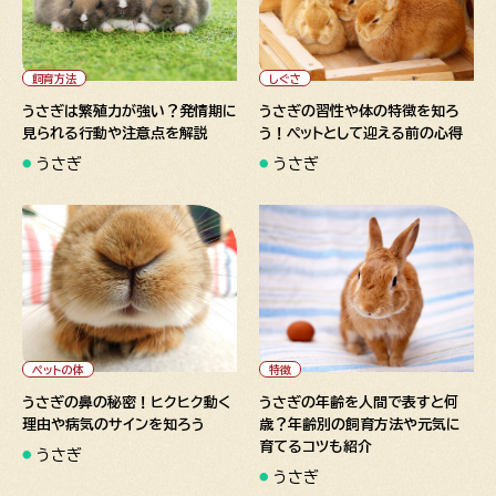
" alt="うさぎは繁殖力が強
" alt="うさぎの習性や体の特
い？発情期に見られる行動や注
徴を知ろう！ペットとして迎え
意点を解説">
る前の心得">
飼育方法
しぐさ
うさぎは繁殖力が強い？発情期に
うさぎの習性や体の特徴を知ろ
見られる行動や注意点を解説
う！ペットとして迎える前の心得
うさぎ
うさぎ
" alt="うさぎの鼻の秘密！ヒ
" alt="うさぎの年齢を人間で
クヒク動く理由や病気のサイン
表すと何歳？年齢別の飼育方法
を知ろう">
や元気に育てるコツも紹介">
ペットの体
特徴
うさぎの鼻の秘密！ヒクヒク動く
うさぎの年齢を人間で表すと何
理由や病気のサインを知ろう
歳？年齢別の飼育方法や元気に
育てるコツも紹介
うさぎ
うさぎ