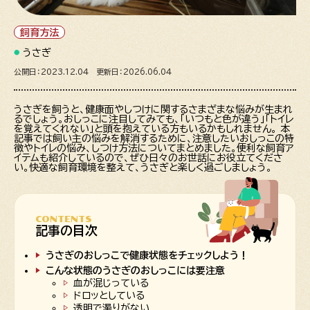
飼育方法
うさぎ
公開日：2023.12.04 更新日：2026.06.04
うさぎを飼うと、健康面やしつけに関するさまざまな悩みが生まれ
るでしょう。おしっこに注目してみても、「いつもと色が違う」「トイレ
を覚えてくれない」と頭を抱えている方もいるかもしれません。 本
記事では飼い主の悩みを解消するために、注意したいおしっこの特
徴やトイレの悩み、しつけ方法についてまとめました。便利な飼育ア
イテムも紹介しているので、ぜひ日々のお世話にお役立てくださ
い。快適な飼育環境を整えて、うさぎと楽しく過ごしましょう。
CONTENTS
記事の目次
うさぎのおしっこで健康状態をチェックしよう！
こんな状態のうさぎのおしっこには要注意
血が混じっている
ドロッとしている
透明で濁りがない