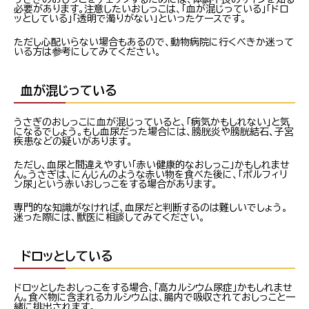
必要があります。注意したいおしっこは、「血が混じっている」「ドロ
ッとしている」「透明で濁りがない」といったケースです。
ただし心配いらない場合もあるので、動物病院に行くべきか迷って
いる方は参考にしてみてください。
血が混じっている
うさぎのおしっこに血が混じっていると、「病気かもしれない」と気
になるでしょう。もし血尿だった場合には、膀胱炎や膀胱結石、子宮
疾患などの疑いがあります。
ただし、血尿と間違えやすい「赤い健康的なおしっこ」かもしれませ
ん。うさぎは、にんじんのような赤い物を食べた後に、「ポルフィリ
ン尿」という赤いおしっこをする場合があります。
専門的な知識がなければ、血尿だと判断するのは難しいでしょう。
迷った際には、獣医に相談してみてください。
ドロッとしている
ドロッとしたおしっこをする場合、「高カルシウム尿症」かもしれませ
ん。食べ物に含まれるカルシウムは、腸内で吸収されておしっこと一
緒に排出されます。