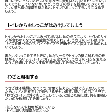
理由が分からないときは「飼育方法に変化はないか」「トイレを使い
にくそうにしていないか」など、うさぎの様子を観察してみてくだ
さい。落ち着く環境を整えると、トイレでおしっこするようになるで
しょう。
トイレからおしっこがはみ出してしまう
トイレからおしっこがはみ出す場合は、体の成長により、トイレのサイ
ズが合わなくなった可能性が考えられます。うさぎのトイレは形や
サイズを選べるので、ワイドタイプや 四角タイプに変えてみるのもよ
いでしょう。
また、おしっこをするときに、体がケージやトイレの壁に触れるのを
嫌がる子もいます。トイレの向きを変えたり、うさぎの向きを変える
ように誘導してみたりする方法を試してみるのもよいでしょう。
わざと粗相する
うさぎは不機嫌になっても、言葉で伝えることはできません。その
ため、わざと粗相をして知らせる子もいます。飼い主の目から見て、
「わざとトイレ以外でおしっこしている」と感じた際には、何を主張し
たいのか観察してみましょう。
・知らない人や動物が近くにいる
・トイレ周りの環境が変わった