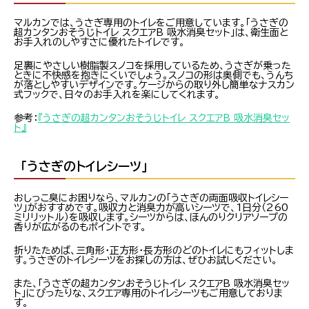
マルカンでは、うさぎ専用のトイレをご用意しています。「うさぎの
超カンタンおそうじトイレ スクエアB 吸水消臭セット」は、衛生面と
お手入れのしやすさに優れたトイレです。
足裏にやさしい樹脂製スノコを採用しているため、うさぎが乗った
ときに不快感を抱きにくいでしょう。スノコの形は奥側でも、うんち
が落としやすいデザインです。ケージからの取り外し簡単なナスカン
式フックで、日々のお手入れを楽にしてくれます。
参考：
『うさぎの超カンタンおそうじトイレ スクエアB 吸水消臭セッ
ト』
「うさぎのトイレシーツ」
おしっこ臭にお困りなら、マルカンの「うさぎの両面吸収トイレシー
ツ」がおすすめです。吸収力と消臭力が高いシーツで、1日分（260
ミリリットル）を吸収します。シーツからは、ほんのりクリアソープの
香りが広がるのもポイントです。
折りたためば、三角形・正方形・長方形のどのトイレにもフィットしま
す。うさぎのトイレシーツをお探しの方は、ぜひお試しください。
また、「うさぎの超カンタンおそうじトイレ スクエアB 吸水消臭セッ
ト」にぴったりな、スクエア専用のトイレシーツもご用意しておりま
す。