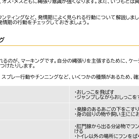
、オス・メスともに縄張り意識が強くなります。また、いつもとは
ウンティングなど、発情期によく見られる行動について解説しま
発情期の行動をチェックしておきましょう。
グ
れるのが、マーキングです。自分の縄張りを主張するために、ケー
つけたりします。
、スプレー行動やチンニングなど、いくつかの種類があるため、確
・おしっこを飛ばす
・ジャンプしながらおしっこを
・臭腺のあるあごの下をこす
・身の回りの物や飼い主にに
・肛門腺から出る分泌物でフ
ける
・トイレ以外の場所にフンをば