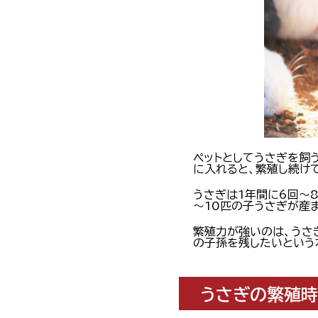
ペットとしてうさぎを飼
に入れると、繁殖し続け
うさぎは1年間に6回～
～10匹の子うさぎが産
繁殖力が強いのは、うさ
の子孫を残したいという
うさぎの繁殖