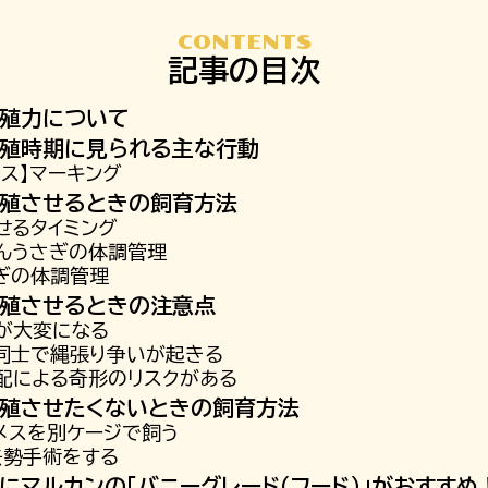
CONTENTS
記事の目次
殖力について
殖時期に見られる主な行動
オス】マーキング
殖させるときの飼育方法
せるタイミング
んうさぎの体調管理
ぎの体調管理
殖させるときの注意点
が大変になる
同士で縄張り争いが起きる
配による奇形のリスクがある
殖させたくないときの飼育方法
メスを別ケージで飼う
去勢手術をする
にマルカンの「バニーグレード（フード）」がおすすめ