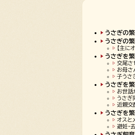
うさぎの繁
うさぎの繁
【主に
うさぎを繁
交尾さ
お母さ
子うさ
うさぎを繁
お世話
うさぎ
近親交
うさぎを繁
オスと
避妊・
うさぎ飼育