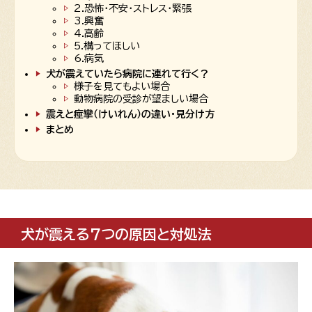
2.恐怖・不安・ストレス・緊張
3.興奮
4.高齢
5.構ってほしい
6.病気
犬が震えていたら病院に連れて行く？
様子を見てもよい場合
動物病院の受診が望ましい場合
震えと痙攣（けいれん）の違い・見分け方
まとめ
犬が震える7つの原因と対処法