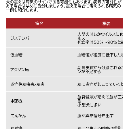
犬の震えは病気のサインである可能性もあります。病気の可能性が
ある場合は早めに受診しましょう。震える場合に考えられる病気の
一例を紹介します。
病名
概要
人間のはしかウイルスに似た
ジステンパー
ルス
死亡率は50％～90％と高い
低血糖
血糖値が極度に低下した状
副腎皮質から分泌されるホル
アジソン病
ンが不足する
炎症性脳疾患・脳炎
脳に炎症が起こっている状態
脳脊髄液が増えて脳が圧迫
水頭症
る
小型犬に多い
てんかん
脳が異常信号を出す
脳腫瘍
脳に発生する腫瘍の総称