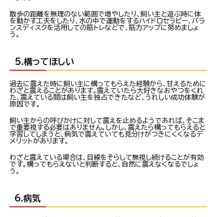
散歩の距離を無理のない範囲で増やしたり、飼い主と遊ぶ時に体
を動かす工夫をしたり、水の中で運動をするハイドロセラピー、バラ
ンスディスクを活用しての筋トレなどで、筋力アップに努めましょ
う。
5.構ってほしい
過去に震えた時に飼い主に構ってもらえた経験から、甘えるために
わざと震えることがあります。震えていたら大好きなおやつをくれ
た、震えている間は飼い主を独占できたなど、うれしい成功体験が
原因です。
飼い主からの呼びかけに対して震えを止めるようであれば、そこま
で重要視する必要はありません。しかし、震えたら構ってもらえると
学習してしまうと、病気で震えていても見分けがつきにくくなるデ
メリットがあります。
わざと震えている場合は、目線をそらして無視し続けることが有効
です。構ってもらえないと判断すると、自然に震えなくなるでしょ
う。
6.病気