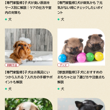
【専門家監修】子犬が臭い原因を
【専門家監修】犬が病気かも？元
ケース別に解説｜ケアの仕方や室
気がない時にチェックしたいポイ
内の対策も
ント
犬
犬
" alt="【専門家監修】子犬はお
" alt="【獣医師監修】子犬にお
風呂にいつから入れる？入れ方
すすめのおもちゃとは？選び方
の手順やポイントも解説">
や注意点も解説">
飼育方法
グッズ
【専門家監修】子犬はお風呂にい
【獣医師監修】子犬におすすめの
つから入れる？入れ方の手順やポ
おもちゃとは？選び方や注意点も
イントも解説
解説
犬
犬