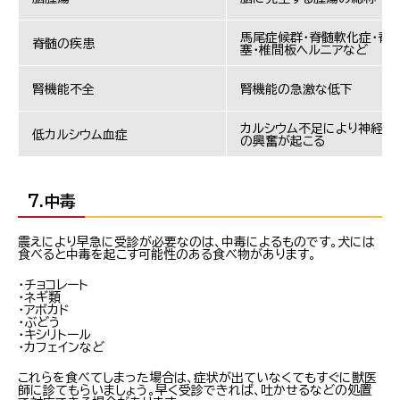
馬尾症候群・脊髄軟化症・脊
脊髄の疾患
塞・椎間板ヘルニアなど
腎機能不全
腎機能の急激な低下
カルシウム不足により神経や
低カルシウム血症
の興奮が起こる
7.中毒
震えにより早急に受診が必要なのは、中毒によるものです。犬には
食べると中毒を起こす可能性のある食べ物があります。
・チョコレート
・ネギ類
・アボカド
・ぶどう
・キシリトール
・カフェインなど
これらを食べてしまった場合は、症状が出ていなくてもすぐに獣医
師に診てもらいましょう。早く受診できれば、吐かせるなどの処置