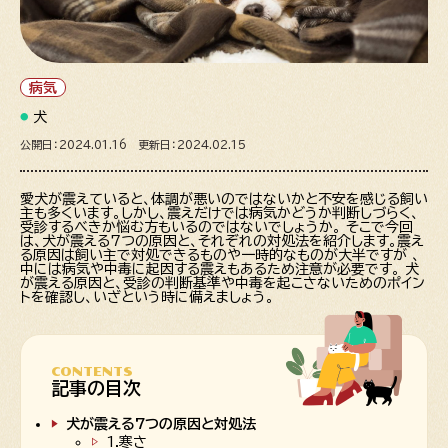
病気
犬
公開日：2024.01.16 更新日：2024.02.15
愛犬が震えていると、体調が悪いのではないかと不安を感じる飼い
主も多くいます。しかし、震えだけでは病気かどうか判断しづらく、
受診するべきか悩む方もいるのではないでしょうか。 そこで今回
は、犬が震える7つの原因と、それぞれの対処法を紹介します。震え
る原因は飼い主で対処できるものや一時的なものが大半ですが 、
中には病気や中毒に起因する震えもあるため注意が必要です。 犬
が震える原因と、受診の判断基準や中毒を起こさないためのポイン
トを確認し、いざという時に備えましょう。
CONTENTS
記事の目次
犬が震える7つの原因と対処法
1.寒さ