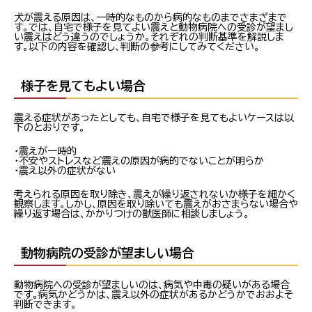
犬が震える原因は、一時的なものから病的なものまでさまざまで
す。では、自宅で様子を見てよい震えと動物病院への受診が望まし
い震えはどう違うのでしょうか。それぞれの判断基準を解説しま
す。以下の内容を確認し、判断の参考にしてみてください。
様子を見てもよい場合
震える症状があったとしても、自宅で様子を見てもよいケースは以
下のとおりです。
・震えが一時的
・不安やストレスなど震えの原因が病的でないことが明らか
・震え以外の症状がない
考えられる原因を取り除き、震えが繰り返されないか様子を細かく
観察します。しかし、原因を取り除いても震えがおさまらない場合や
繰り返す場合は、かかりつけの獣医師に相談しましょう。
動物病院の受診が望ましい場合
動物病院への受診が望ましいのは、病気や中毒の疑いがある場合
です。病気かどうかは、震え以外の症状があるかどうかでおおよそ
判断できます。