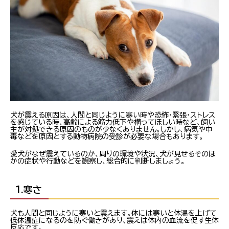
犬が震える原因は、人間と同じように寒い時や恐怖・緊張・ストレス
を感じている時、高齢による筋力低下や構ってほしい時など、飼い
主が対処できる原因のものが少なくありません。しかし、病気や中
毒などを原因とする動物病院の受診が必要な場合もあります。
愛犬がなぜ震えているのか、周りの環境や状況、犬が見せるそのほ
かの症状や行動などを観察し、総合的に判断しましょう。
1.寒さ
犬も人間と同じように寒いと震えます。体には寒いと体温を上げて
低体温症になるのを防ぐ働きがあり、震えは体内の血流を促す生体
反応です。