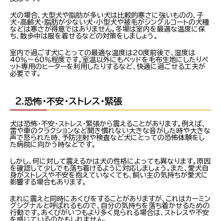
犬の場合、大型犬や脂肪が多い犬は比較的寒さに強いものの、子
犬・高齢犬・脂肪が少ない犬・小型犬や被毛がシングルコートの犬種
などは寒さが得意ではありません。冬場は室内を最適な温度に保
ち、散歩中は服を着せるなどの対策をしましょう。
室内で過ごす犬にとっての最適な温度は20度前後で、湿度は
40％～60％程度です。室温以外にもベッドを毛布生地にしたりペ
ット専用のヒーターを利用したりするなど、快適に過ごせる工夫が
必要です。
2.恐怖・不安・ストレス・緊張
犬は恐怖・不安・ストレス・緊張から震えることがあります。例えば、
雷や車のクラクションなど聞き慣れない大きな音がした時や大きな
声で怒られた時、予防注射や検査など犬にとっての恐怖体験をし
た病院に向かう時などです。
しかし、何に対して震えるかは犬の性格によっても異なります。原因
を確認して少しでも落ち着けるように対応しましょう。また、愛犬自
身がストレスや不安を抱えていなくても、飼い主の気持ちが愛犬に
影響する場合もあります。
まれに震えと同時にあくびをすることがありますが、これはカーミン
グシグナルと呼ばれるもので、自分の気持ちを落ち着かせるための
行動です。あくびがいつもより多く見られる場合は、ストレスや不安
を感じているのかもしれません。