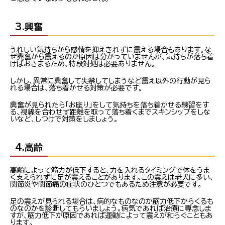
3.興奮
うれしい気持ちから感情を抑えきれずに震える場合もあります。な
ぜ興奮から震えるのか原因は分かっていませんが、気持ちが落ち着
けばおさまるため、特段対処は必要ありません。
しかし、異常に興奮して失禁してしまうなど震え以外の行動が見ら
れる場合は、落ち着かせる対策が必要です。
興奮が見られたら「お座り」をして気持ちを落ち着かせる練習をす
る、視線を合わせず距離を取って落ち着くまでスキンシップをしな
いなど、しつけで対策をしましょう。
4.高齢
高齢によって筋力が低下すると、力を入れるタイミングで体をうま
く支えられずに足が震えることがあります。この震えは老犬に多い、
関節炎や関節痛の症状のひとつでもあるため注意が必要です。
足の震えが見られる場合は、病的なものなのか筋力低下からくるも
のなのかを診断してもらいましょう。病気であれば治療に専念しま
すが、筋力低下が原因であれば運動によって震えが和らぐこともあ
ります。