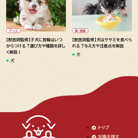
" alt="【獣医師監修】子犬に首
" alt="【獣医師監修】犬はササ
輪はいつからつける？選び方や
ミを食べられる？与え方や注意
種類を詳しく解説！">
点を解説">
グッズ
餌・食事
【獣医師監修】子犬に首輪はいつ
【獣医師監修】犬はササミを食べら
からつける？選び方や種類を詳し
れる？与え方や注意点を解説
く解説！
犬
犬
トップ
記事を探す