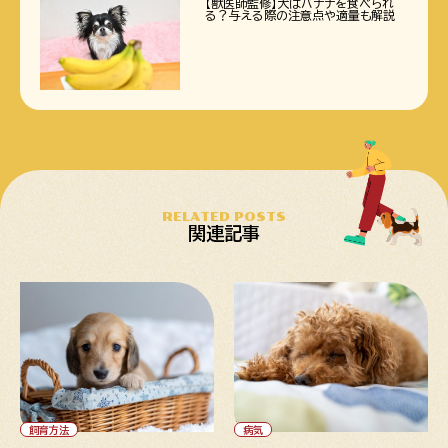
【獣医師監修】犬はバナナを食べられ
る？与える際の注意点や適量も解説
RELATED POSTS
関連記事
" alt="【専門家監修】子犬が臭
" alt="【専門家監修】犬が病気
い原因をケース別に解説｜ケア
かも？元気がない時にチェック
の仕方や室内の対策も">
したいポイント">
飼育方法
病気