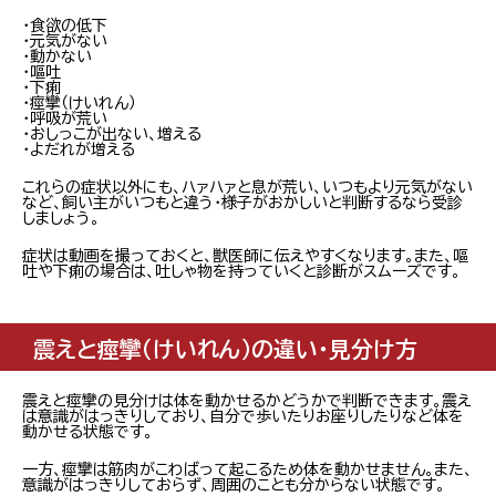
・食欲の低下
・元気がない
・動かない
・嘔吐
・下痢
・痙攣（けいれん）
・呼吸が荒い
・おしっこが出ない、増える
・よだれが増える
これらの症状以外にも、ハァハァと息が荒い、いつもより元気がない
など、飼い主がいつもと違う・様子がおかしいと判断するなら受診
しましょう。
症状は動画を撮っておくと、獣医師に伝えやすくなります。また、嘔
吐や下痢の場合は、吐しゃ物を持っていくと診断がスムーズです。
震えと痙攣（けいれん）の違い・見分け方
震えと痙攣の見分けは体を動かせるかどうかで判断できます。震え
は意識がはっきりしており、自分で歩いたりお座りしたりなど体を
動かせる状態です。
一方、痙攣は筋肉がこわばって起こるため体を動かせません。また、
意識がはっきりしておらず、周囲のことも分からない状態です。