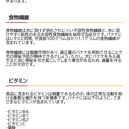
があります。
食物繊維
食物繊維は水に溶けず消化されにくい不溶性食物繊維と、水に溶
けやすく粘性のある水溶性食物繊維を総称する成分です。バナナに
はレタスと同等、可食部100グラム当たり1.1グラムの食物繊維が
含まれています。
食物繊維には整腸作用があり、適正量のバナナを摂取させることで
犬の便秘予防が期待できるでしょう。ただし、犬にバナナを与え過
ぎると逆に便秘を引き起こしてしまう場合があるため、適量を守る
ことが大切です。
ビタミン
食品に含まれるビタミンは微量であるものの、体の正常な活動を助
ける重要な働きを持つ栄養素です。バナナには以下のように、さま
ざまなビタミンが含まれています。
・ビタミンB6
・ビタミンB1
・ビタミンB2
・ビタミンC
・葉酸