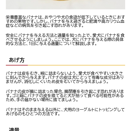
栄養豊富なバナナは、おやつや犬の食欲が低下しているときにおす
すめの果物です。しかし、バナナを与え過ぎると肥満や高カリウム血
症などの病気を引き起こす恐れがあります。
安全にバナナを与える方法と適量を知った上で、愛犬にバナナを食
べさせるようにしましょう。ここでは、犬にバナナを与える際の具体
的な方法と、1日に与える適量について解説します。
あげ方
バナナは皮をむき、喉に詰まらないよう、愛犬が食べやすい大きさ
に刻んでから与えます。バナナの皮は犬にとって有毒な成分はあり
ませんが、消化しにくいため皮をむいてから与えましょう。
バナナの皮が腸に詰まった場合、腸閉塞を引き起こす恐れがありま
す。ゴミ箱にバナナの皮を捨てると犬が拾って食べる可能性がある
ため、手の届かない場所に捨てましょう。
バナナはそのまま与える以外に、犬用のヨーグルトにトッピングして
あげるのもひとつの方法です。
適量