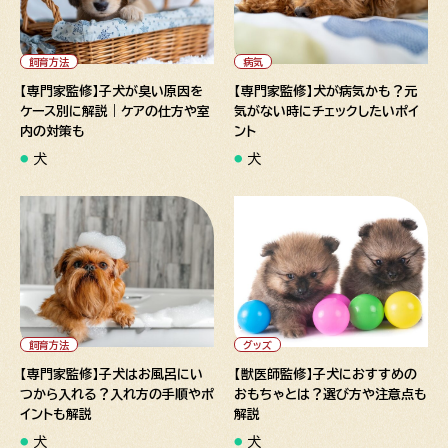
" alt="【専門家監修】子犬が臭
" alt="【専門家監修】犬が病気
い原因をケース別に解説｜ケア
かも？元気がない時にチェック
の仕方や室内の対策も">
したいポイント">
飼育方法
病気
【専門家監修】子犬が臭い原因を
【専門家監修】犬が病気かも？元
ケース別に解説｜ケアの仕方や室
気がない時にチェックしたいポイ
内の対策も
ント
犬
犬
" alt="【専門家監修】子犬はお
" alt="【獣医師監修】子犬にお
風呂にいつから入れる？入れ方
すすめのおもちゃとは？選び方
の手順やポイントも解説">
や注意点も解説">
飼育方法
グッズ
【専門家監修】子犬はお風呂にい
【獣医師監修】子犬におすすめの
つから入れる？入れ方の手順やポ
おもちゃとは？選び方や注意点も
イントも解説
解説
犬
犬