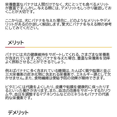
栄養豊富なバナナは人間だけでなく、犬にとっても食べるメリット
が豊富です。しかし、与える際には、デメリットもしっかり確認してお
くことが大切です。
ここからは、犬にバナナを与えた場合に、どのようなメリットやデメ
リットがあるのか詳しく解説します。愛犬にバナナを与える際の参考
にしてみてください。
メリット
バナナには犬の健康維持をサポートしてくれる、さまざまな栄養素
が含まれています。犬にバナナを与えた場合、豊富な栄養素を効率
よく摂取させることができるでしょう。
例えばバナナに多く含まれている糖質は、たんぱく質や脂質と並ぶ
三大栄養素の炭水化物に含まれる栄養素で、エネルギー源として欠
かせません。また、食物繊維は便秘予防の効果が期待できます。
ビタミンには代謝をよくしたり、皮膚や粘膜を健康的に保ったりす
るといった働きがあります。また、血流の改善をサポートするカリウ
ムや、血圧を調整するマグネシウムなどのミネラルもバナナの代表
的な栄養素です。
デメリット