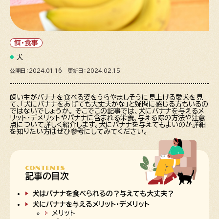
餌・食事
犬
公開日：2024.01.16 更新日：2024.02.15
飼い主がバナナを食べる姿をうらやましそうに見上げる愛犬を見
て、「犬にバナナをあげても大丈夫かな」と疑問に感じる方もいるの
ではないでしょうか。 そこでこの記事では、犬にバナナを与えるメ
リット・デメリットやバナナに含まれる栄養、与える際の方法や注意
点について詳しく紹介します。犬にバナナを与えてもよいのか詳細
を知りたい方はぜひ参考にしてみてください。
CONTENTS
記事の目次
犬はバナナを食べられるの？与えても大丈夫？
犬にバナナを与えるメリット・デメリット
メリット