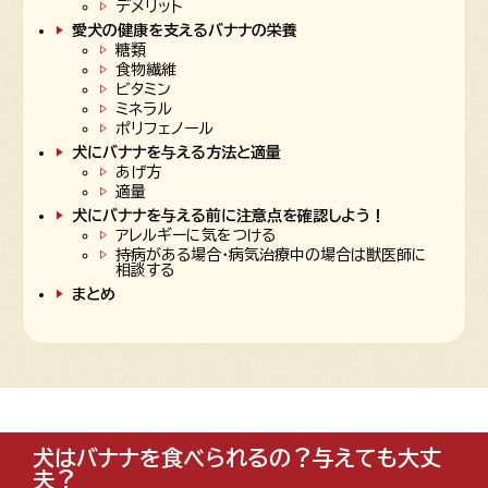
デメリット
愛犬の健康を支えるバナナの栄養
糖類
食物繊維
ビタミン
ミネラル
ポリフェノール
犬にバナナを与える方法と適量
あげ方
適量
犬にバナナを与える前に注意点を確認しよう！
アレルギーに気をつける
持病がある場合・病気治療中の場合は獣医師に
相談する
まとめ
犬はバナナを食べられるの？与えても大丈
夫？