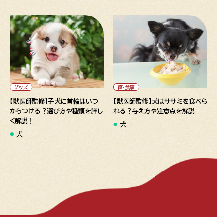
" alt="【獣医師監修】子犬に首
" alt="【獣医師監修】犬はササ
輪はいつからつける？選び方や
ミを食べられる？与え方や注意
種類を詳しく解説！">
点を解説">
グッズ
餌・食事
【獣医師監修】子犬に首輪はいつ
【獣医師監修】犬はササミを食べら
からつける？選び方や種類を詳し
れる？与え方や注意点を解説
く解説！
犬
犬