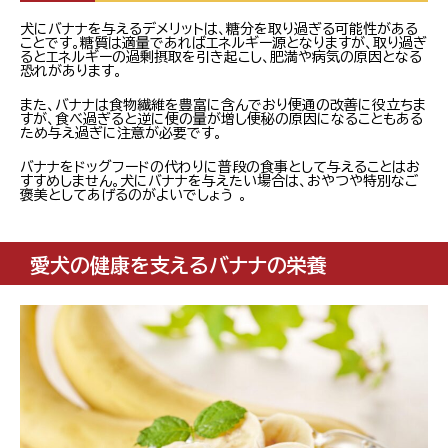
犬にバナナを与えるデメリットは、糖分を取り過ぎる可能性がある
ことです。糖質は適量であればエネルギー源となりますが、取り過ぎ
るとエネルギーの過剰摂取を引き起こし、肥満や病気の原因となる
恐れがあります。
また、バナナは食物繊維を豊富に含んでおり便通の改善に役立ちま
すが、食べ過ぎると逆に便の量が増し便秘の原因になることもある
ため与え過ぎに注意が必要です。
バナナをドッグフードの代わりに普段の食事として与えることはお
すすめしません。犬にバナナを与えたい場合は、おやつや特別なご
褒美としてあげるのがよいでしょう 。
愛犬の健康を支えるバナナの栄養