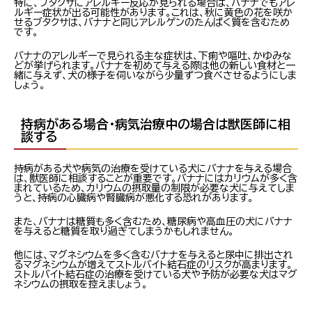
特に、ブタクサにアレルギー反応が見られる場合は、バナナでもアレ
ルギー症状が出る可能性があります。これは、秋に黄色の花を咲か
せるブタクサは、バナナと同じアレルゲンのたんぱく質を含むため
です。
バナナのアレルギーで見られる主な症状は、下痢や嘔吐、かゆみな
どが挙げられます。バナナを初めて与える際は他の新しい食材と一
緒に与えず、犬の様子を伺いながら少量ずつ食べさせるようにしま
しょう。
持病がある場合・病気治療中の場合は獣医師に相
談する
持病がある犬や病気の治療を受けている犬にバナナを与える場合
は、獣医師に相談することが重要です。バナナにはカリウムが多く含
まれているため、カリウムの摂取量の制限が必要な犬に与えてしま
うと、持病の心臓病や腎臓病が悪化する恐れがあります。
また、バナナは糖質も多く含むため、糖尿病や高血圧の犬にバナナ
を与えると糖質を取り過ぎてしまうかもしれません。
他には、マグネシウムを多く含むバナナを与えると尿中に排出され
るマグネシウムが増えてストルバイト結石症のリスクが高まります。
ストルバイト結石症の治療を受けている犬や予防が必要な犬はマグ
ネシウムの摂取を控えましょう。