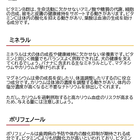
ビタミンB群は、生命活動に欠かせないアミノ酸や糖質の代謝、細胞
の合成、被毛と皮膚の健康維持をサポートする働きがあります。ビタ
ミンCは体内の酸化を抑える働きがあり、葉酸は血液の生成を助け
る成分です。
ミネラル
ミネラルは犬の体の成長や健康維持に欠かせない栄養素です。ビタ
ミンと同じく微量でもバランスよく摂取できれば、犬の健康を支え
てくれるでしょう。バナナに含まれる主なミネラルとして、マグネシ
ウムやカリウムが挙げられます。
マグネシウムは骨の成長を促したり、体温調整したりするのに役立
つ成分です。カリウムは体液の濃度を調整する働きがあり、体内の
塩分濃度が高くなると不要なナトリウムを排出してくれます。
ただし、カリウムを過剰摂取すると高カリウム血症のリスクが高まる
ため、与える量には注意しましょう。
ポリフェノール
ポリフェノールは歯周病の予防や体内の酸化抑制が期待される成
分です。ビタミンCよりも抗酸化力が高いといわれており、ビタミン