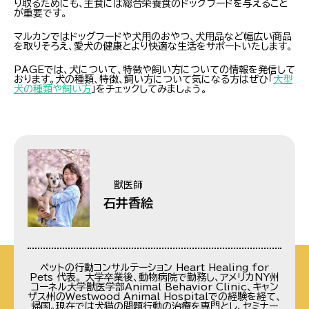
り取るためにも、主食には総合栄養食のドッグフードを与えること
が重要です。
マルカンではドッグフードや犬用のおやつ、犬用品など幅広い商品
を取りそろえ、愛犬の健康とより快適な生活をサポートいたします。
PAGEでは、犬について、特徴や飼い方についての情報を発信して
おります。犬の種類、特徴、飼い方について気になる方はぜひ「
大型
犬の種類や飼い方
」をチェックしてみましょう。
獣医師
石井香絵
ペットの行動コンサルテーション Heart Healing for
Pets 代表。 大学卒業後、動物病院で勤務し、アメリカNY州
コーネル大学獣医学部Animal Behavior Clinic、キャン
ザス州のWestwood Animal Hospitalでの経験を経て、
帰国。現在では犬猫の問題行動の治療を専門とし、セミナー