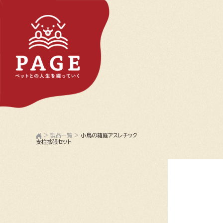
>
製品一覧
>
小鳥の箱庭アスレチック
支柱拡張セット