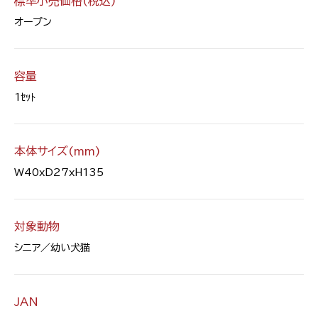
標準小売価格(税込)
オープン
容量
1ｾｯﾄ
本体サイズ(mm)
W40xD27xH135
対象動物
シニア／幼い犬猫
JAN