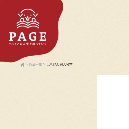
>
製品一覧
>
ほ乳びん 替え乳首