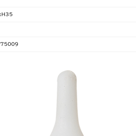
xH35
575009