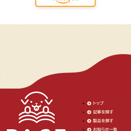
トップ
記事を探す
製品を探す
お知らせ一覧