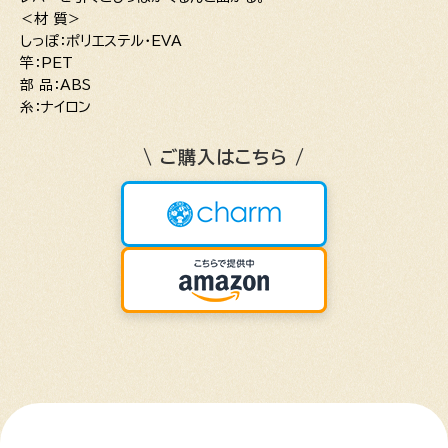
＜材 質＞
しっぽ：ポリエステル・EVA
竿：PET
部 品：ABS
糸：ナイロン
\ ご購入はこちら /