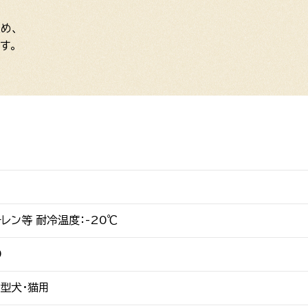
め、
す。
レン等 耐冷温度：-20℃
0
型犬・猫用