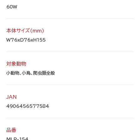
60W
本体サイズ(mm)
W76xD76xH155
対象動物
小動物、小鳥、爬虫類全般
JAN
4906456577584
品番
MLP-154