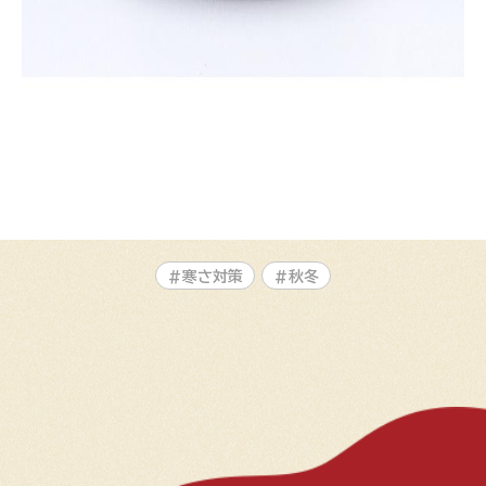
#寒さ対策
#秋冬