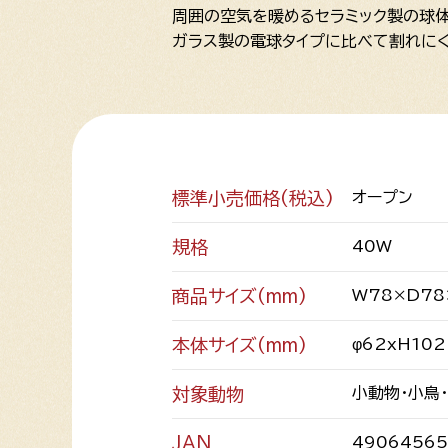
周囲の空気を暖めるセラミック製の球
ガラス製の電球タイプに比べて割れにく
標準小売価格(税込)
オープン
規格
40W
商品サイズ(mm)
W78×D78
本体サイズ(mm)
φ62xH102
対象動物
小動物・小鳥
JAN
4906456