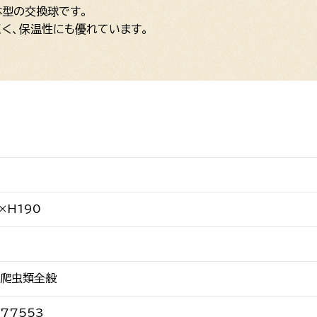
体型の交換球です。
く、保温性にも優れています。
×H190
・爬虫類全般
577553