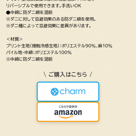
リバーシブルで使用できます。手洗いOK
●中綿に防ダニ綿を混紡
※ダニに対して忌避効果のある防ダニ綿を使用。
※ダニ種によって忌避効果に差異があります。
＜材質＞
プリント生地（接触冷感生地）：ポリエステル90％、麻10％
パイル地・中綿：ポリエステル100％
※中綿に防ダニ綿を混紡
\ ご購入はこちら /