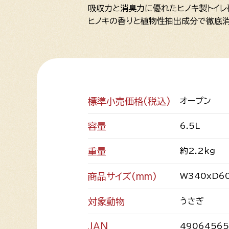
吸収力と消臭力に優れたヒノキ製トイレ
ヒノキの香りと植物性抽出成分で徹底
標準小売価格(税込)
オープン
容量
6.5L
重量
約2.2kg
商品サイズ(mm)
W340xD6
対象動物
うさぎ
JAN
4906456