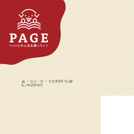
>
製品一覧
>
うさぎのトイレ砂
ヒノキのチカラ