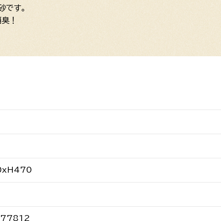
砂です。
消臭！
0xH470
577812