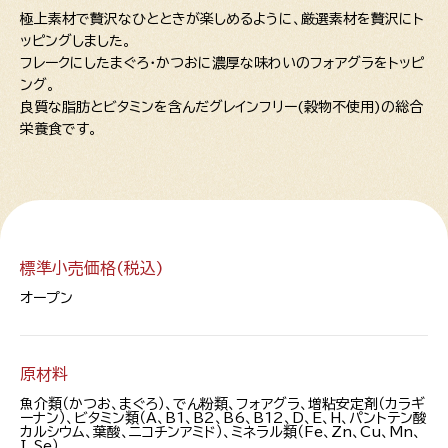
極上素材で贅沢なひとときが楽しめるように、厳選素材を贅沢にト
ッピングしました。
フレークにしたまぐろ・かつおに濃厚な味わいのフォアグラをトッピ
ング。
良質な脂肪とビタミンを含んだグレインフリー(穀物不使用)の総合
栄養食です。
標準小売価格(税込)
オープン
原材料
魚介類（かつお、まぐろ）、でん粉類、フォアグラ、増粘安定剤（カラギ
ーナン）、ビタミン類（A、B1、B2、B6、B12、D、E、H、パントテン酸
カルシウム、葉酸、ニコチンアミド）、ミネラル類（Fe、Zn、Cu、Mn、
I、Se）