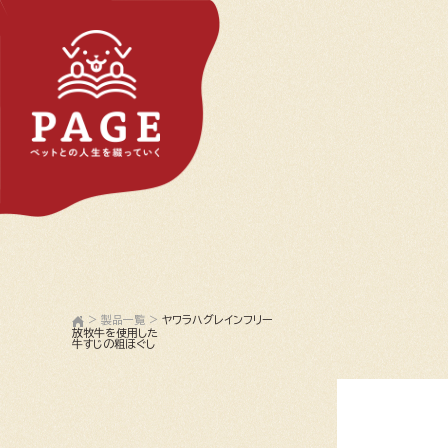
>
製品一覧
>
ヤワラハグレインフリー
放牧牛を使用した
牛すじの粗ほぐし