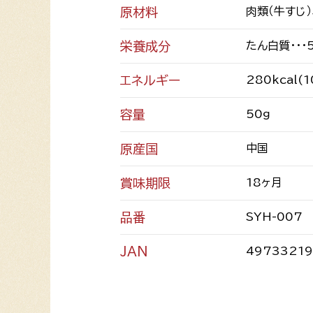
原材料
肉類（牛すじ）
栄養成分
たん白質・・・
エネルギー
280kcal(
容量
50ｇ
原産国
中国
賞味期限
18ヶ月
品番
SYH-007
JAN
4973321