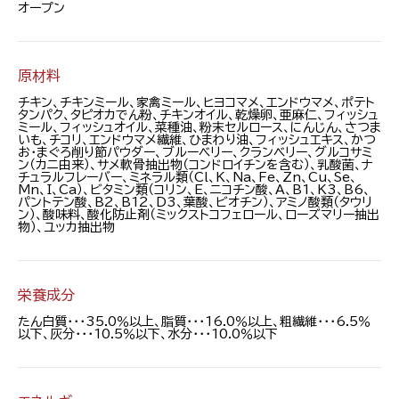
オープン
原材料
チキン、チキンミール、家禽ミール、ヒヨコマメ、エンドウマメ、ポテト
タンパク、タピオカでん粉、チキンオイル、乾燥卵、亜麻仁、フィッシュ
ミール、フィッシュオイル、菜種油、粉末セルロース、にんじん、さつま
いも、チコリ、エンドウマメ繊維、ひまわり油、フィッシュエキス、かつ
お・まぐろ削り節パウダー、ブルーベリー、クランベリー、グルコサミ
ン（カニ由来）、サメ軟骨抽出物（コンドロイチンを含む）、乳酸菌、ナ
チュラルフレーバー、ミネラル類（Cl、K、Na、Fe、Zn、Cu、Se、
Mn、I、Ca）、ビタミン類（コリン、E、ニコチン酸、A、B1、K3、B6、
パントテン酸、B2、B12、D3、葉酸、ビオチン）、アミノ酸類（タウリ
ン）、酸味料、酸化防止剤（ミックストコフェロール、ローズマリー抽出
物）、ユッカ抽出物
栄養成分
たん白質・・・35.0％以上、脂質・・・16.0％以上、粗繊維・・・6.5％
以下、灰分・・・10.5％以下、水分・・・10.0％以下