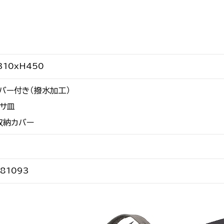
310xH450
カバー付き（撥水加工）
エサ皿
収納カバー
81093