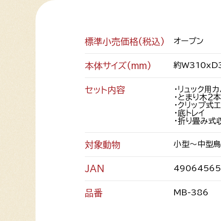
標準小売価格(税込)
オープン
本体サイズ(mm)
約W310xD
セット内容
・リュック用
・とまり木２本
・クリップ式
・底トレイ
・折り畳み式
対象動物
小型～中型鳥
JAN
49064565
品番
MB-386