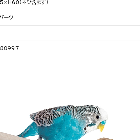
5×H60（ネジ含まず）
パーツ
580997