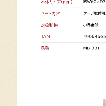
本体サイズ(mm)
約W60×D3
セット内容
ケージ取付用
対象動物
小鳥全般
JAN
4906456
品番
MB-381