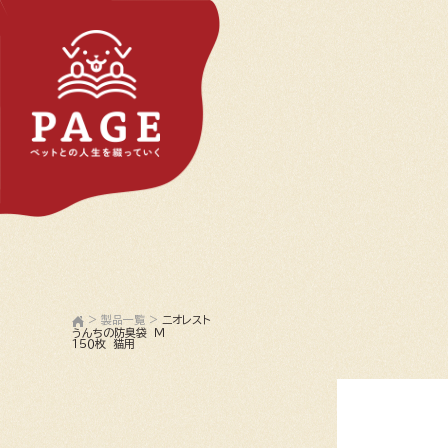
>
製品一覧
>
ニオレスト
うんちの防臭袋 Ｍ
１５０枚 猫用