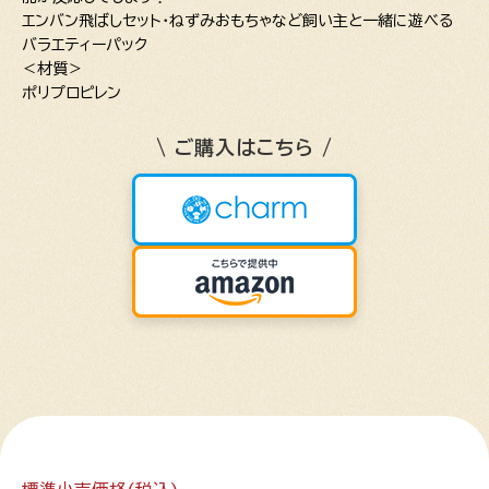
エンバン飛ばしセット・ねずみおもちゃなど飼い主と一緒に遊べる
バラエティーパック
＜材質＞
ポリプロピレン
\ ご購入はこちら /