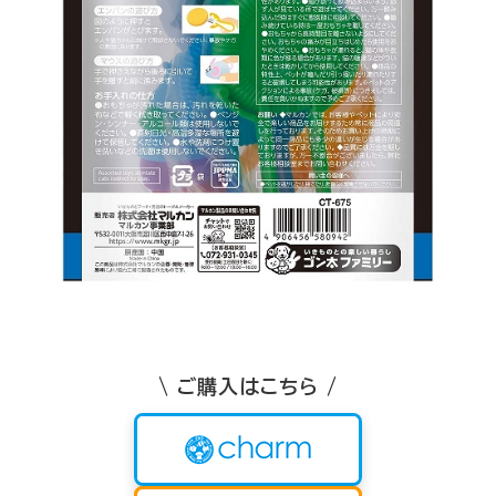
\ ご購入はこちら /