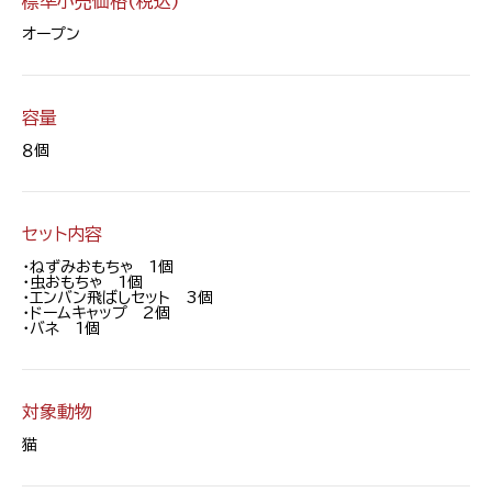
標準小売価格(税込)
オープン
容量
８個
セット内容
・ねずみおもちゃ 1個
・虫おもちゃ 1個
・エンバン飛ばしセット 3個
・ドームキャップ 2個
・バネ 1個
対象動物
猫