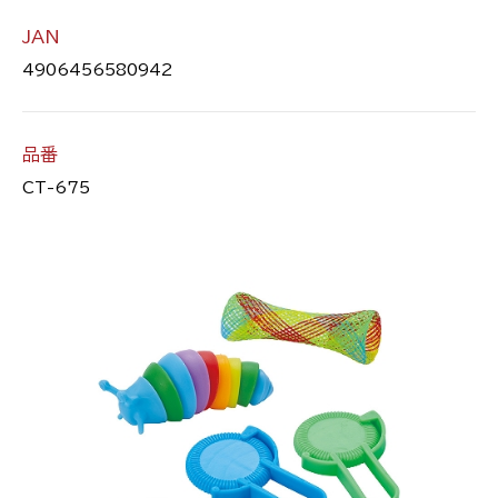
JAN
4906456580942
品番
CT-675