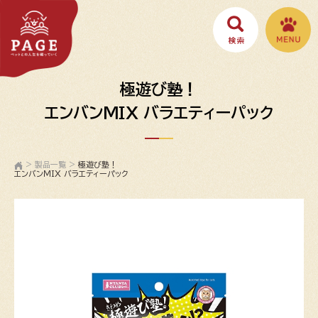
極遊び塾！
エンバンＭＩＸ バラエティーパック
>
製品一覧
>
極遊び塾！
エンバンＭＩＸ バラエティーパック