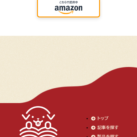
トップ
記事を探す
製品を探す