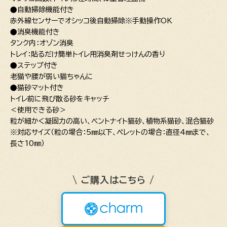
●自動掃除機能付き
赤外線センサーでオシッコ後自動掃除※手動操作OK
●消臭機能付き
タンク内：オゾン消臭
トレイ：貼るだけ簡単トイレ用消臭剤せっけんの香り
●ステップ付き
老猫や腰が弱い猫ちゃんに
●猫砂マット付き
トイレ前に飛び散る砂をキャッチ
＜使用できる砂＞
粒が細かく凝固力の高い、ベントナイト猫砂、植物系猫砂、混合猫砂
※対応サイズ（粒の場合：5㎜以下、ペレットの場合：直径4㎜まで、
長さ10㎜）
\ ご購入はこちら /