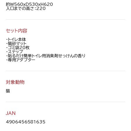
約W560xD530xH620
入口までの高さ：220
セット内容
・トイレ本体
・猫砂マット
・ゴミ袋20枚
・ステップ
・貼るだけ簡単トイレ用消臭剤せっけんの香り
・専用アダプター
対象動物
猫
JAN
4906456581635