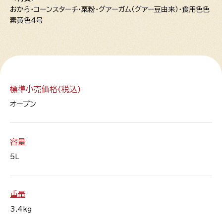
おから・コーンスターチ・粟粉・グアーガム（グアー豆由来）・食用色色
素黄色4号
標準小売価格(税込)
オープン
容量
5L
重量
3.4kg