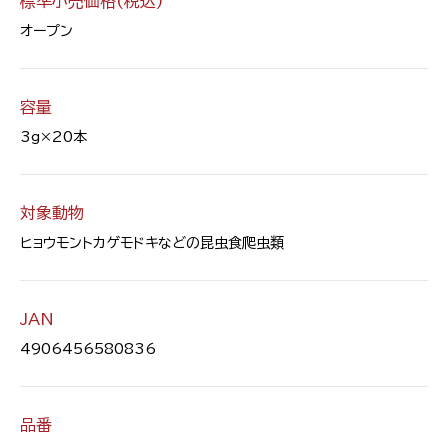
標準小売価格(税込)
オープン
容量
3g×20本
対象動物
ヒョウモントカゲモドキなどの昆虫食爬虫類
JAN
4906456580836
品番