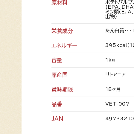
原材料
ポテトパルプ
(EPA、DH
ミン類(E、
出物)
栄養成分
たん白質・・・
エネルギー
395kcal(
容量
1kg
原産国
リトアニア
賞味期限
18ヶ月
品番
VET-007
JAN
4973321