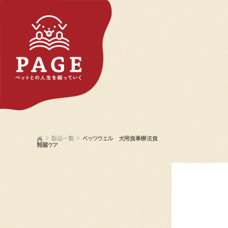
>
製品一覧
>
ベッツウェル 犬用食事療法食
腎臓ケア