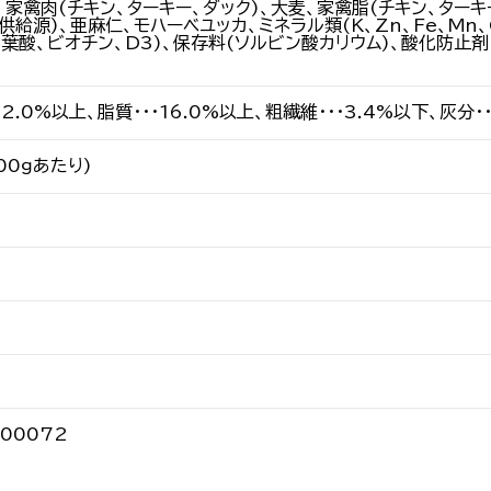
、家禽肉(チキン、ターキー、ダック)、大麦、家禽脂(チキン、ターキ
A供給源)、亜麻仁、モハーベユッカ、ミネラル類(K、Zn、Fe、Mn、C
A、葉酸、ビオチン、D3)、保存料(ソルビン酸カリウム)、酸化防止
12.0%以上、脂質・・・16.0%以上、粗繊維・・・3.4%以下、灰分・・
100ｇあたり)
000072