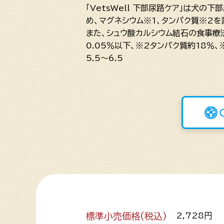
「VetsWell 下部尿路ケア」は犬
め、マグネシウム※1、タンパク質※2
また、シュウ酸カルシウム結石の食事療
0.05％以下、※2タンパク質約18％、
5.5～6.5
標準小売価格(税込)
2,728円