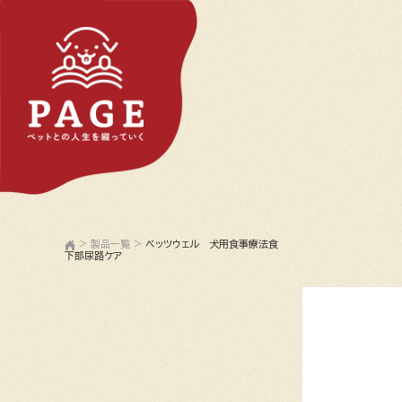
>
製品一覧
>
ベッツウェル 犬用食事療法食
下部尿路ケア