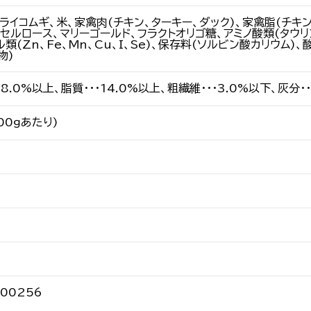
ライコムギ、米、家禽肉(チキン、ターキー、ダック)、家禽脂(チキ
セルロース、マリーゴールド、フラクトオリゴ糖、アミノ酸類(タウリン
ル類(Zn、Fe、Mn、Cu、I、Se)、保存料(ソルビン酸カリウム
物)
18.0%以上、脂質・・・14.0%以上、粗繊維・・・3.0%以下、灰分・・
100ｇあたり)
000256