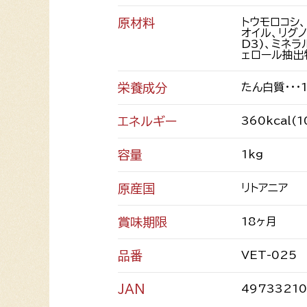
原材料
トウモロコシ、
オイル、リグノ
D3)、ミネラ
ェロール抽出
栄養成分
たん白質・・・
エネルギー
360kcal(
容量
1kg
原産国
リトアニア
賞味期限
18ヶ月
品番
VET-025
JAN
4973321