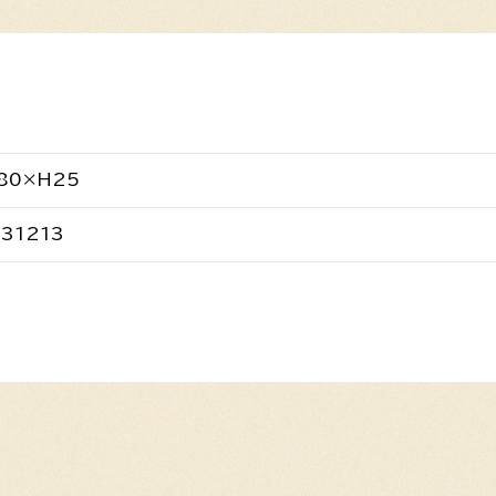
80×H25
31213