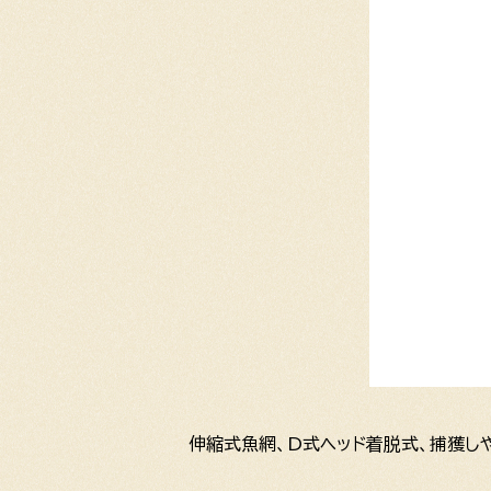
伸縮式魚網、D式ヘッド着脱式、捕獲しや