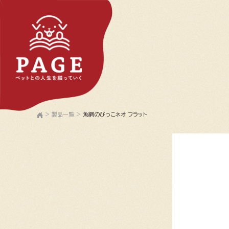
>
製品一覧
>
魚網のびっこネオ フラット