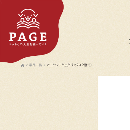
>
製品一覧
>
オニヤンマと虫とりあみ（２段式）