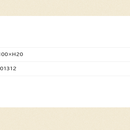
100×H20
01312