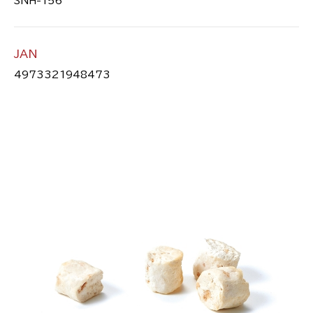
SNH-156
JAN
4973321948473