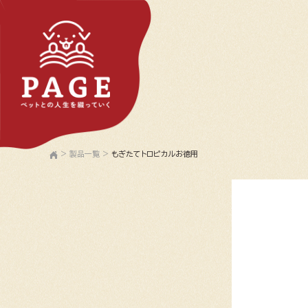
>
製品一覧
>
もぎたてトロピカルお徳用