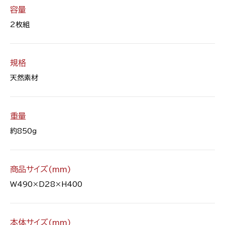
容量
2枚組
規格
天然素材
重量
約850g
商品サイズ(mm)
W490×D28×H400
本体サイズ(mm)