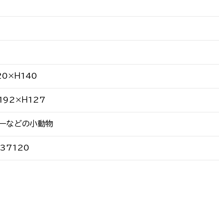
20×Ｈ140
192×Ｈ127
ターなどの小動物
37120