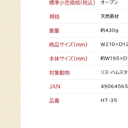
標準小売価格(税込)
オープン
規格
天然素材
重量
約430ｇ
商品サイズ(mm)
Ｗ210×Ｄ1
本体サイズ(mm)
約Ｗ198×Ｄ
対象動物
リス・ハムス
JAN
49064565
品番
HT-35