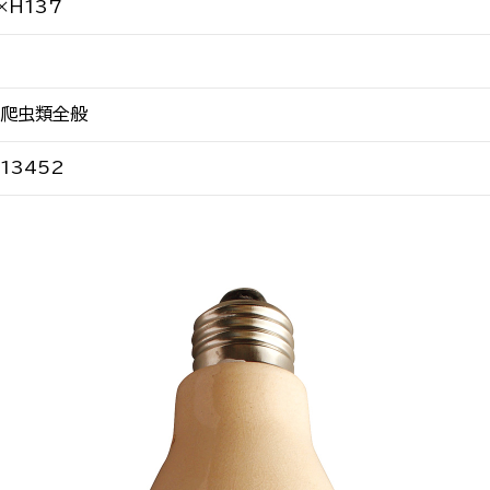
×H137
・爬虫類全般
13452