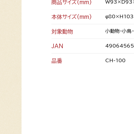
商品サイズ(mm)
W93×D93
本体サイズ(mm)
φ80×H103
対象動物
小動物・小鳥
JAN
49064565
品番
CH-100