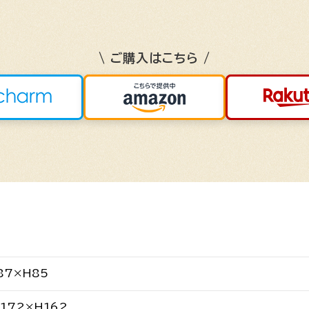
\ ご購入はこちら /
87×H85
172×H162