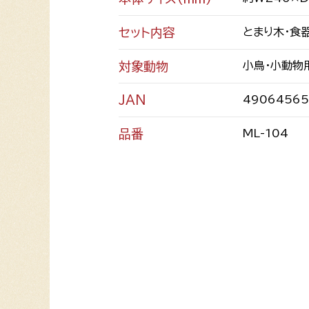
セット内容
とまり木・食
対象動物
小鳥・小動物
JAN
49064565
品番
ML-104