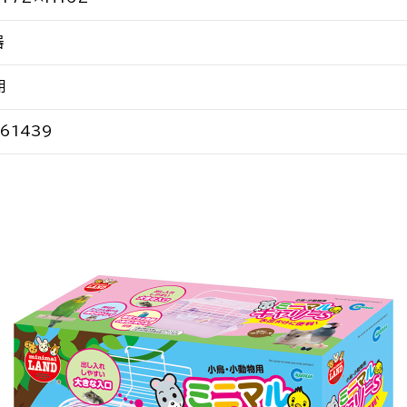
器
用
61439