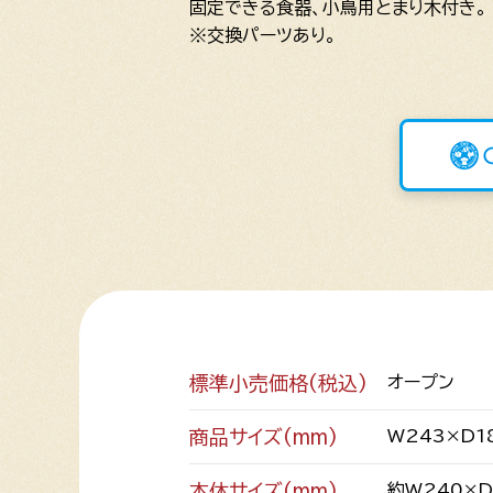
固定できる食器、小鳥用とまり木付き。
※交換パーツあり。
標準小売価格(税込)
オープン
商品サイズ(mm)
W243×D1
本体サイズ(mm)
約W240×D