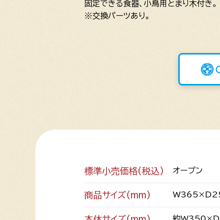
固定できる食器、小鳥用とまり木付き。
※交換パーツあり。
標準小売価格(税込)
オープン
商品サイズ(mm)
W365×D2
本体サイズ(mm)
約W350×D