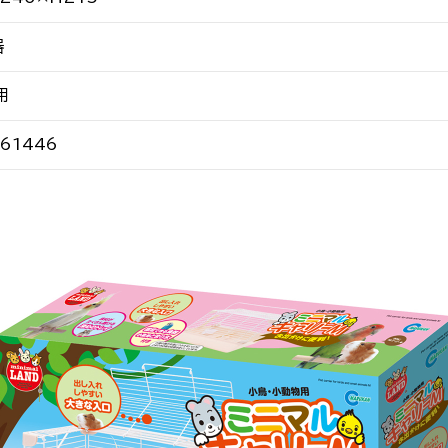
器
用
61446