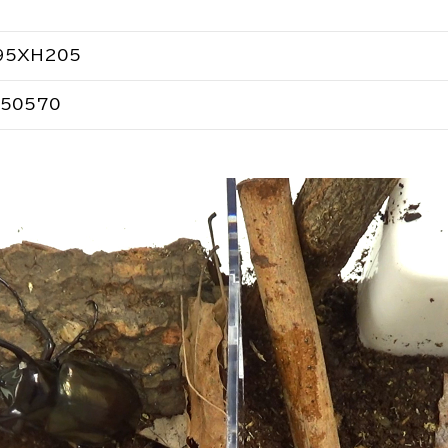
95XH205
550570