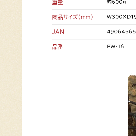
重量
約600g
商品サイズ(mm)
W300XD1
JAN
4906456
品番
PW-16