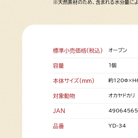
※天然素材のため、含まれる水分量によ
標準小売価格(税込)
オープン
容量
１個
本体サイズ(mm)
約120Φ×H
対象動物
オカヤドカリ
JAN
49064565
品番
YD-34