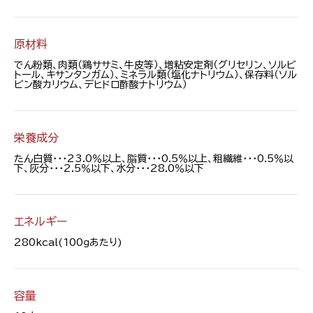
原材料
でん粉類、肉類（鶏ササミ、牛皮等）、増粘安定剤（グリセリン、ソルビ
トール、キサンタンガム）、ミネラル類（塩化ナトリウム）、保存料（ソル
ビン酸カリウム、デヒドロ酢酸ナトリウム）
栄養成分
たん白質・・・23.0％以上、脂質・・・0.5％以上、粗繊維・・・0.5％以
下、灰分・・・2.5％以下、水分・・・28.0％以下
エネルギー
280kcal(100ｇあたり)
容量