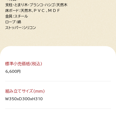
支柱･とまり木･ブランコ･ハシゴ：天然木
床ボード：天然木、P V C 、M D F
金具：スチール
ロープ：綿
ストッパー：シリコン
標準小売価格(税込)
6,600円
組み立てサイズ(mm)
W350xD300xH310