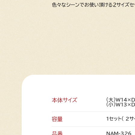
色々なシーンでお使い頂ける２サイズセ
本体サイズ
（大）W14×
（小）W13×
容量
1セット（ 2
品番
NAM-326