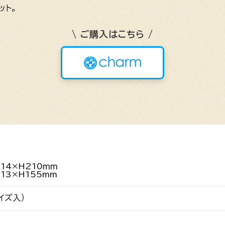
ット。
\ ご購入はこちら /
D14×H210ｍｍ
D13×H155mm
サイズ入）