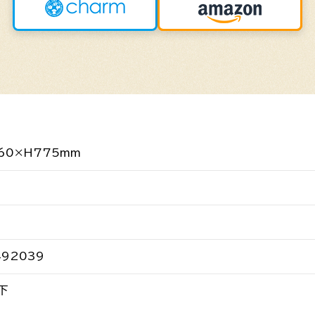
60×H775mm
492039
下