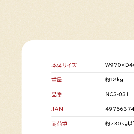
本体サイズ
W970×D4
重量
約18kg
品番
NCS-031
JAN
4975637
耐荷重
約230kg以