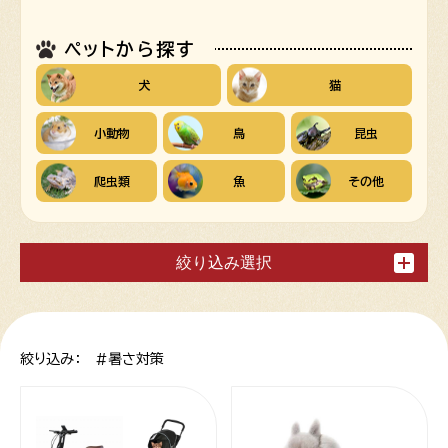
ペットから探す
犬
猫
小動物
鳥
昆虫
爬虫類
魚
その他
絞り込み選択
絞り込み： #暑さ対策