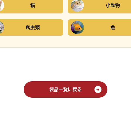
猫
小動物
爬虫類
魚
製品一覧に戻る