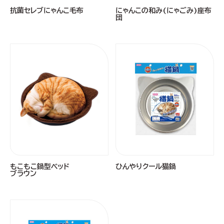
抗菌セレブにゃんこ毛布
にゃんこの和み(にゃごみ)座布
団
もこもこ鍋型ベッド
ひんやりクール猫鍋
ブラウン