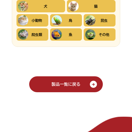
犬
猫
小動物
鳥
昆虫
爬虫類
魚
その他
製品一覧に戻る