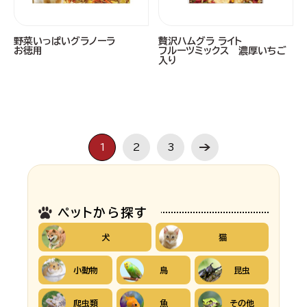
野菜いっぱいグラノーラ
贅沢ハムグラ ライト
お徳用
フルーツミックス 濃厚いちご
入り
1
2
3
ペットから探す
犬
猫
小動物
鳥
昆虫
爬虫類
魚
その他