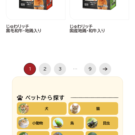
じゅわリッチ
じゅわリッチ
黒毛和牛・地鶏入り
国産地鶏・和牛入り
1
2
3
…
9
ペットから探す
犬
猫
小動物
鳥
昆虫